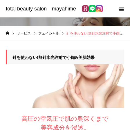
total beauty salon mayahime
サービス
サービス
フェイシャル
針を使わない!無針水光注射で小顔&美肌効果
ホーム
針を使わない!無針水光注射で小顔&美肌効果
高圧の空気圧で肌の奥深くまで
美容成分を浸透。