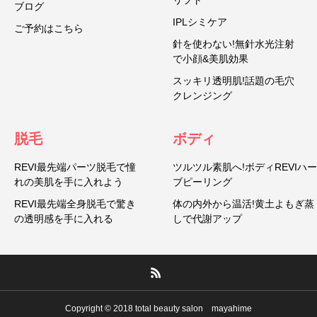
リフト
ブログ
IPLシミケア
ご予約はこちら
針を使わない!無針水光注射
で小顔&美肌効果
スッキリ透明肌!話題の毛穴
クレンジング
脱毛
ボディ
REVI最先端パーツ脱毛で憧
ツルツル素肌へ!ボディREVIハー
れの美肌を手に入れよう
ブピーリング
REVI最先端全身脱毛で驚き
体の内外から温活!黄土よもぎ蒸
の透明感を手に入れる
しで代謝アップ
Copyright © 2018 total beauty salon mayahime